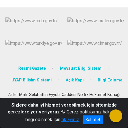
Resmi Gazete
Mevzuat Bilgi Sistemi
UYAP Bilişim Sistemi
Açık Kapı
Bilgi Edinme
Zafer Mah. Selahattin Eyyubi Caddesi No:67 Hükümet Konağı
Bulanık / Muş
Sizlere daha iyi hizmet verebilmek için sitemizde
Tel: 0436 311 20 05 Fax: 0436 311 20 02
çerezlere yer veriyoruz
🍪 Çerez politikamız hakkında
bilgi edinmek için
tıklayınız
Kabul et