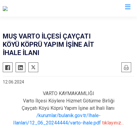
Muş
MUŞ VARTO İLÇESİ ÇAYÇATI
KÖYÜ KÖPRÜ YAPIM İŞİNE AİT
Bulanık
İHALE İLANI
Hasköy
Korkut
Malazgirt
12.06.2024
Varto
VARTO KAYMAKAMLIĞI
Varto İlçesi Köylere Hizmet Götürme Birliği
Çayçatı Köyü Köprü Yapım İşine ait İhali İlanı
/kurumlar/bulanik.gov.tr/Ihale-
Ilanlari/12_06_20244444/varto-ihale.pdf
tıklayınız...