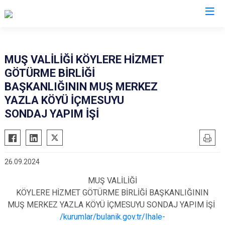
Muş
MUŞ VALİLİĞİ KÖYLERE HİZMET
GÖTÜRME BİRLİĞİ
Bulanık
BAŞKANLIĞININ MUŞ MERKEZ
Hasköy
YAZLA KÖYÜ İÇMESUYU
Korkut
SONDAJ YAPIM İŞİ
Malazgirt
Varto
26.09.2024
MUŞ VALİLİĞİ
KÖYLERE HİZMET GÖTÜRME BİRLİĞİ BAŞKANLIĞININ
MUŞ MERKEZ YAZLA KÖYÜ İÇMESUYU SONDAJ YAPIM İŞİ
/kurumlar/bulanik.gov.tr/Ihale-