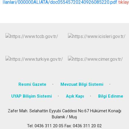
Ilanlari/000000ALIATA/doc05545720240926085220.pdf
tıklayı
Resmi Gazete
Mevzuat Bilgi Sistemi
UYAP Bilişim Sistemi
Açık Kapı
Bilgi Edinme
Zafer Mah. Selahattin Eyyubi Caddesi No:67 Hükümet Konağı
Bulanık / Muş
Tel: 0436 311 20 05 Fax: 0436 311 20 02