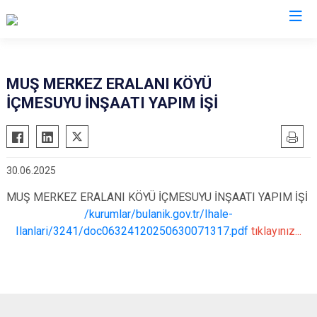
Muş
MUŞ MERKEZ ERALANI KÖYÜ
İÇMESUYU İNŞAATI YAPIM İŞİ
Bulanık
Hasköy
Korkut
30.06.2025
Malazgirt
MUŞ MERKEZ ERALANI KÖYÜ İÇMESUYU İNŞAATI YAPIM İŞİ
Varto
/kurumlar/bulanik.gov.tr/Ihale-
Ilanlari/3241/doc06324120250630071317.pdf
tıklayınız...