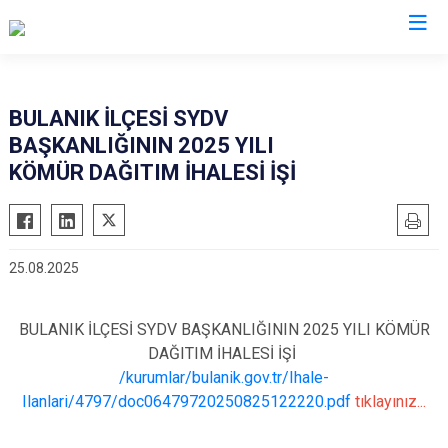
Muş
BULANIK İLÇESİ SYDV
BAŞKANLIĞININ 2025 YILI
Bulanık
KÖMÜR DAĞITIM İHALESİ İŞİ
Hasköy
Korkut
Malazgirt
25.08.2025
Varto
BULANIK İLÇESİ SYDV BAŞKANLIĞININ 2025 YILI KÖMÜR
DAĞITIM İHALESİ İŞİ
/kurumlar/bulanik.gov.tr/Ihale-
Ilanlari/4797/doc06479720250825122220.pdf
tıklayınız...