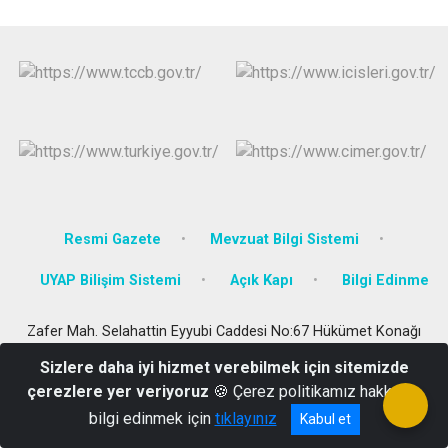
Resmi Gazete
Mevzuat Bilgi Sistemi
UYAP Bilişim Sistemi
Açık Kapı
Bilgi Edinme
Zafer Mah. Selahattin Eyyubi Caddesi No:67 Hükümet Konağı
Bulanık / Muş
Sizlere daha iyi hizmet verebilmek için sitemizde
Tel: 0436 311 20 05 Fax: 0436 311 20 02
çerezlere yer veriyoruz
🍪 Çerez politikamız hakkında
bilgi edinmek için
tıklayınız
Kabul et