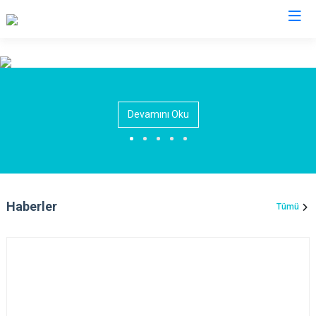
Muş
Bulanık
Devamını Oku
Hasköy
Korkut
Malazgirt
Varto
Haberler
Tümü